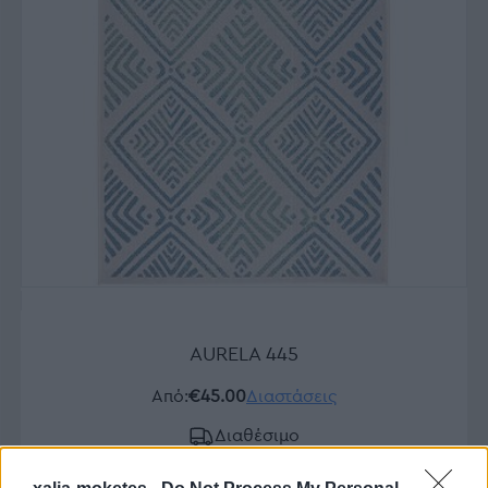
AURELA 445
Από:
€45.00
Διαστάσεις
Διαθέσιμο