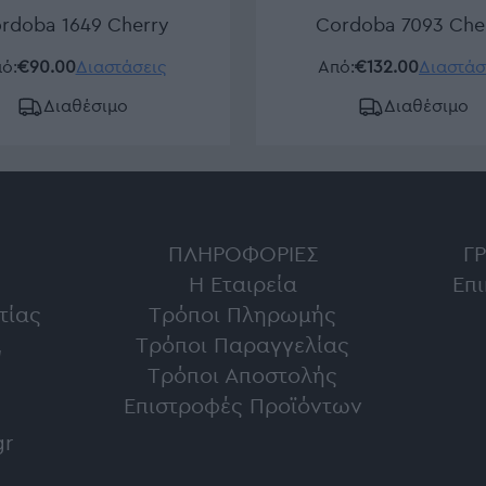
rdoba 1649 Cherry
Cordoba 7093 Che
ό:
€90.00
Διαστάσεις
Από:
€132.00
Διαστάσ
Διαθέσιμο
Διαθέσιμο
ΠΛΗΡΟΦΟΡΊΕΣ
Γ
Η Εταιρεία
Επι
τίας
Τρόποι Πληρωμής
,
Τρόποι Παραγγελίας
Τρόποι Αποστολής
Επιστροφές Προϊόντων
gr