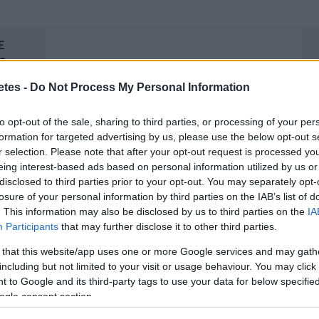
Ε
Ο
Σ
etes -
Do Not Process My Personal Information
Ρ
to opt-out of the sale, sharing to third parties, or processing of your per
formation for targeted advertising by us, please use the below opt-out s
Σ
r selection. Please note that after your opt-out request is processed y
Έ
eing interest-based ads based on personal information utilized by us or
disclosed to third parties prior to your opt-out. You may separately opt-
losure of your personal information by third parties on the IAB’s list of
Α
. This information may also be disclosed by us to third parties on the
IA
Participants
that may further disclose it to other third parties.
 that this website/app uses one or more Google services and may gath
including but not limited to your visit or usage behaviour. You may click 
 to Google and its third-party tags to use your data for below specifi
ogle consent section.