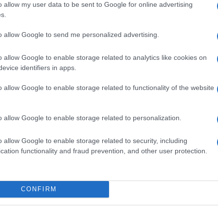
o allow my user data to be sent to Google for online advertising
ΚΆ
s.
ΤΙΚΆ
to allow Google to send me personalized advertising.
o allow Google to enable storage related to analytics like cookies on
evice identifiers in apps.
o allow Google to enable storage related to functionality of the website
o allow Google to enable storage related to personalization.
o allow Google to enable storage related to security, including
λιά
cation functionality and fraud prevention, and other user protection.
Εκκλησιαστικά χαλι
CONFIRM
ς Ναούς πιστοποιημένα για μη επιβλαβείς ουσίες,αντιστατικ