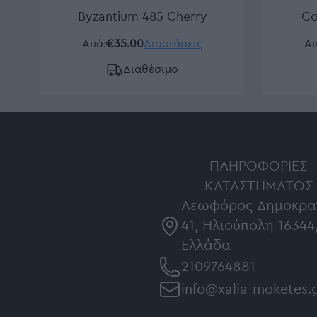
Byzantium 485 Cherry
Co
Από:
€35.00
Διαστάσεις
Απ
Διαθέσιμο
ΠΛΗΡΟΦΟΡΊΕΣ
ΚΑΤΑΣΤΉΜΑΤΟΣ
Λεωφόρος Δημοκρα
41, Ηλιούπολη 16344
Ελλάδα
2109764881
info@xalia-moketes.