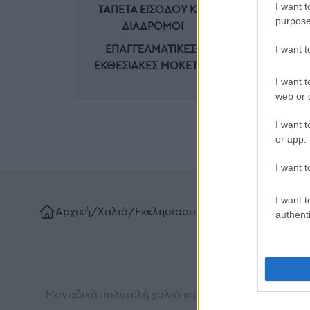
I want t
ΤΑΠΈΤΑ ΕΙΣΌΔΟΥ ΚΑΙ
ΟΙΚΙΑ
purpose
ΔΙΆΔΡΟΜΟΙ
ΠΛΑΣ
I want 
ΕΠΑΓΓΕΛΜΑΤΙΚΈΣ-
ΕΚΘΕΣΙΑΚΈΣ ΜΟΚΈΤΕΣ
I want t
web or d
I want t
or app.
I want t
I want t
Αρχική
/
Χαλιά
/
Εκκλησιαστικά
/
Εκκλησιαστικά χα
authenti
Μοναδικά πολυτελή χαλιά και διάδρομοι για Ιερού