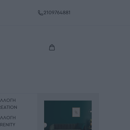
2109764881
ΥΛΛΟΓΉ
REATION
ΥΛΛΟΓΉ
RENITY