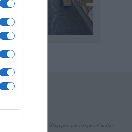
ά
ά,αντιβακτηριακά,αντιαλλεργικά,οικολογικά.Εύκολο