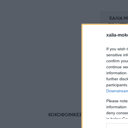
ΧΑΛΙΆ Μ
ΤΟ ΜΈΤΡ
ΜΟΚΈΤΕ
xalia-mok
ΠΡΟΣΦΟ
ΆΣ
If you wish 
sensitive in
ΜΟΚΈΤΕ
confirm you
ΒΙΟΚΑΡΠ
continue se
Τ
information 
further disc
ΡΕΤΑΛΙ
participants
Downstream 
Please note
information 
deny consent
ΚΟΚΟΦΟΊΝΙΚΕΣ & ΨΆΘΕΣ
in below Go